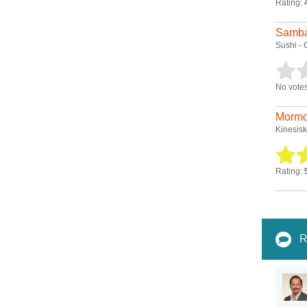
Rating:
Samba
Sushi - 
No votes
Mormo
Kinesisk
Rating:
R