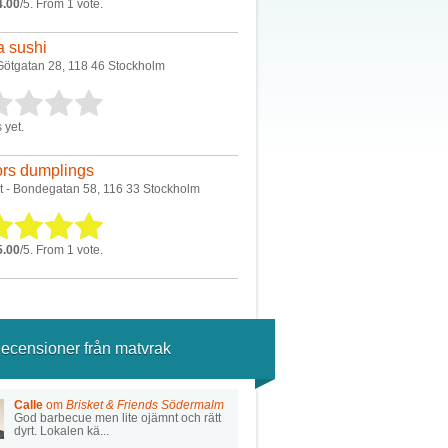
4.00
/5. From 1 vote.
 sushi
Götgatan 28, 118 46 Stockholm
 yet.
rs dumplings
t - Bondegatan 58, 116 33 Stockholm
5.00
/5. From 1 vote.
ecensioner från matvrak
Calle
om
Brisket & Friends Södermalm
God barbecue men lite ojämnt och rätt
dyrt. Lokalen kä...