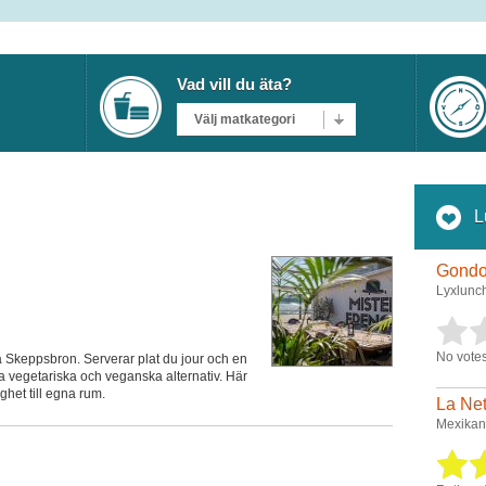
Vad vill du äta?
Välj matkategori
L
Gondo
Lyxlunc
No votes
å Skeppsbron. Serverar plat du jour och en
 vegetariska och veganska alternativ. Här
het till egna rum.
La Ne
Mexikan