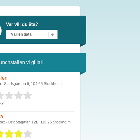
Var vill du äta?
Välj en gata
unchställen vi gillar!
len
h - Stadsgården 6, 104 65 Stockholm
 yet.
ta
skt - Östgötagatan 12B, 116 25 Stockholm