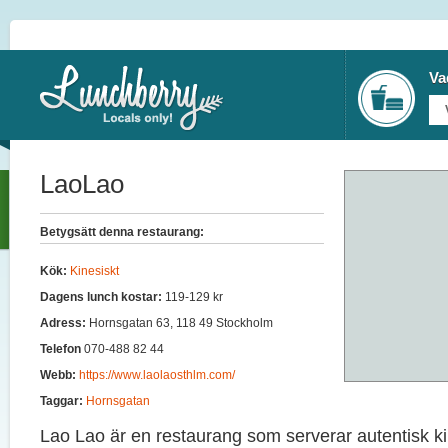
Va
LaoLao
Betygsätt denna restaurang:
Kök:
Kinesiskt
Dagens lunch kostar:
119-129 kr
Adress:
Hornsgatan 63, 118 49 Stockholm
Telefon
070-488 82 44
Webb:
https://www.laolaosthlm.com/
Taggar:
Hornsgatan
Lao Lao är en restaurang som serverar autentisk ki